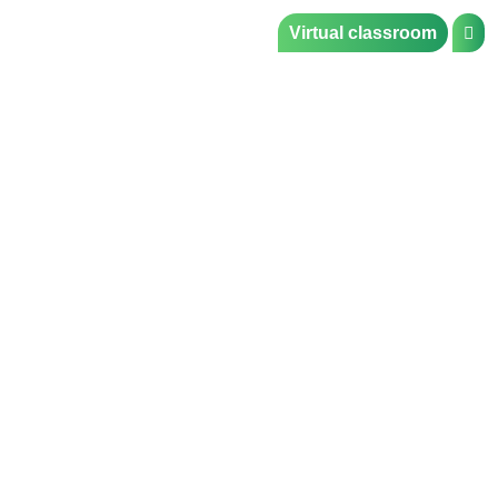
Virtual classroom
Academia de idiomas en
Jumilla
Ofrecemos cursos de inglés y francés para todos los niveles.
Si buscas aprender una lengua extranjera para enriquecer tu
vida personal o profesional, nuestra Academia de Idiomas de