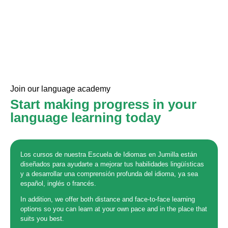
Jumilla es el sitio ideal para ti.
Join our language academy
Start making progress in your
language learning today
Los cursos de nuestra Escuela de Idiomas en Jumilla están
diseñados para ayudarte a mejorar tus habilidades lingüísticas
y a desarrollar una comprensión profunda del idioma, ya sea
español, inglés o francés.
In addition, we offer both distance and face-to-face learning
options so you can learn at your own pace and in the place that
suits you best.