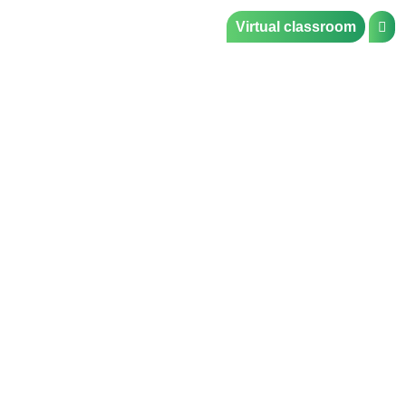
Virtual classroom
Servicios de traducción
en Jumilla
En nuestro Centro de Jumilla, ofrecemos servicios de
traducción, transcripción y subtitulación en español, inglés y
francés. Contamos con un equipo de traductores profesionales
y experimentados que trabajan diligentemente para garantizar
que cada proyecto se entregue en el plazo acordado y